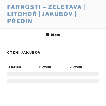
Přejít
FARNOSTI – ŽELETAVA |
k
LITOHOŘ | JAKUBOV |
obsahu
webu
PŘEDÍN
Menu
ČTENÍ JAKUBOV
Datum
1. čtení
2. čtení